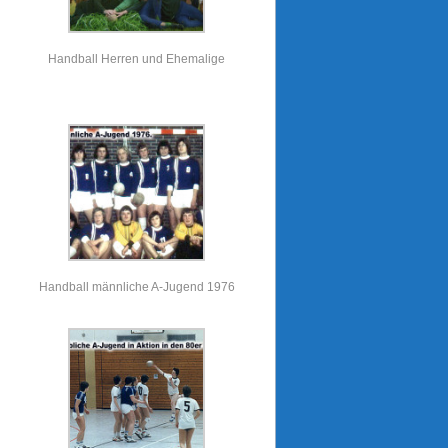
Handball Herren und Ehemalige
Handball männliche A-Jugend 1976