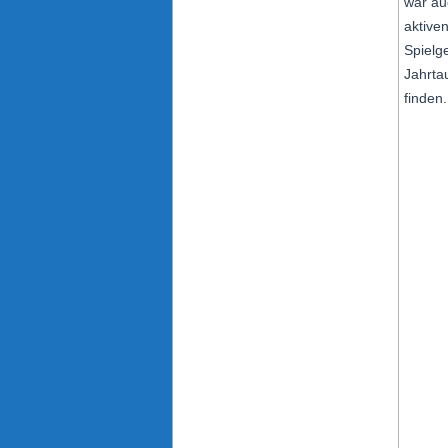
war au
aktive
Spielg
Jahrta
finden.