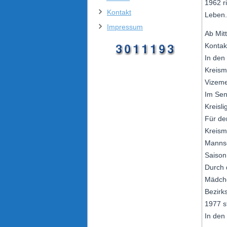
1962 r
Kontakt
Leben.
Impressum
Ab Mit
Kontak
In den
Kreism
Vizeme
Im Sen
Kreisli
Für de
Kreisme
Mannsc
Saison
Durch 
Mädche
Bezirk
1977 s
In den