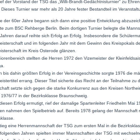
ief der Vorstand der TSG das „Willi-Brandt-Gedächtnisturnier“ zu Ehren
 Dieses Turnier war mehr als 20 Jahre fester Bestandteil im Veranstal
te der 60er Jahre begann sich dann eine positive Entwicklung abzuzei
te zum BSC Rehberge Berlin. Beim dortigen Turnier belegte die Manns
 Jahren darauf reihte sich Erfolg an Erfolg. Insbesondere die Schüler
eisterschaft und im folgenden Jahr mit dem Gewinn des Kreispokals 
isterschaft im Kreis Osterode glänzen.
iorenbereich stellten die Herren 1972 den Vizemeister der Kleinfeldsais
ga.
n bis dahin größten Erfolg in der Vereinsgeschichte sorgte 1976 die m
istertitel errang. Dieser Titel sicherte das Recht an der Teilnahme zu 
haft setzte sich gegen die starke Konkurrenz aus den Kreisen Northei
 1976/77 in der Bezirksklasse Braunschweig.
diesen Erfolg ermutigt, rief der damalige Spartenleiter Friedhelm Mai 
n nahmen den Spielbetrieb auf. Bereits 1978 gelang der Mannschaft na
sklasse.
tieg eine Herrenmannschaft der TSG zum ersten Mal in die Bezirksklas
 folgenden Jahren spielten immer Mannschaften der TSG mit wechselnd