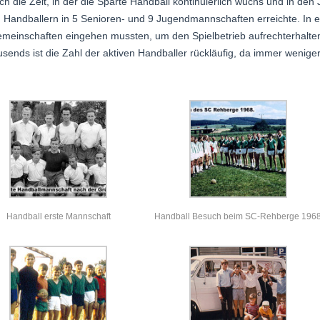
ch die Zeit, in der die Sparte Handball kontinuierlich wuchs und in de
n Handballern in 5 Senioren- und 9 Jugendmannschaften erreichte. In ei
emeinschaften eingehen mussten, um den Spielbetrieb aufrechterhalte
usends ist die Zahl der aktiven Handballer rückläufig, da immer wenig
Handball erste Mannschaft
Handball Besuch beim SC-Rehberge 196